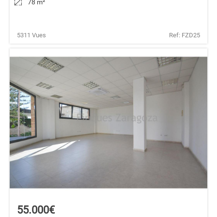
78 m
²
5311 Vues
Ref: FZD25
55.000€