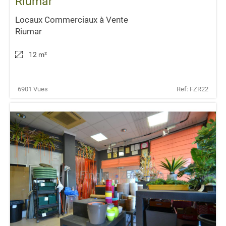
Riumar
Locaux Commerciaux à Vente
Riumar
12 m
²
6901 Vues
Ref: FZR22