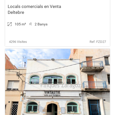
Locals comercials en Venta
Deltebre
105 m
²
2 Banys
4296 Visites
Ref: FZD27