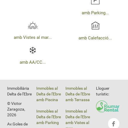
amb Parking...
amb Vistes al mar...
amb Calefacció...
amb AA/CC...
Immobiliària
Immobles al
Immobles al
Lloguer
Delta de l'Ebre
Delta de l'Ebre
Delta de l'Ebre
turístic:
amb Piscina
amb Terrassa
© Victor
Zaragoza,
Immobles al
Immobles al
2026
Delta de l'Ebre
Delta de l'Ebre
amb Parking
amb Vistes al
Av.Goles de