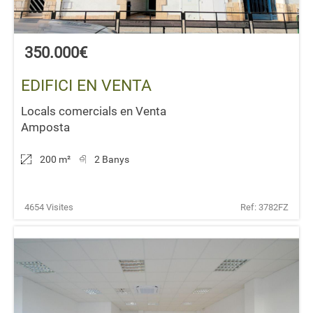
350.000€
EDIFICI EN VENTA
Locals comercials en Venta
Amposta
200 m
²
2 Banys
4654 Visites
Ref: 3782FZ