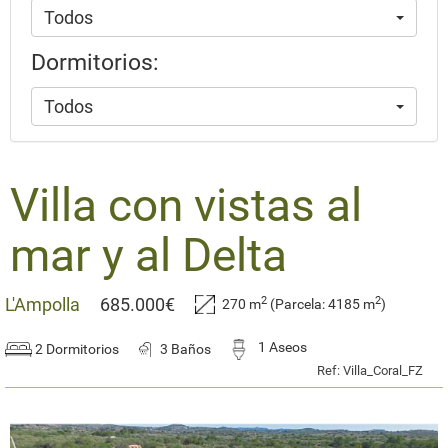
Todos
Dormitorios:
Todos
​Villa con vistas al
mar y al Delta
2
2
L'Ampolla
685.000€
270 m
(Parcela: 4185 m
)
1 Aseos
2 Dormitorios
3 Baños
Ref: Villa_Coral_FZ