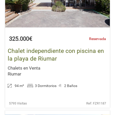
325.000€
Reservada
Chalet independiente con piscina en
la playa de Riumar
Chalets en Venta
Riumar
94 m
²
3 Dormitorios
2 Baños
5795 Visitas
Ref: FZR1187