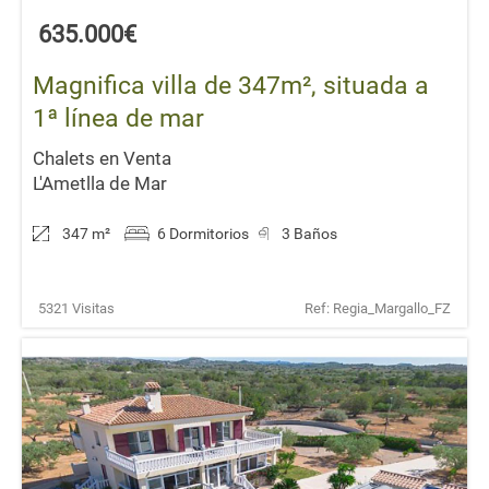
635.000€
Magnifica villa de 347m², situada a
1ª línea de mar
Chalets en Venta
L'Ametlla de Mar
347 m
²
6 Dormitorios
3 Baños
5321 Visitas
Ref: Regia_Margallo_FZ