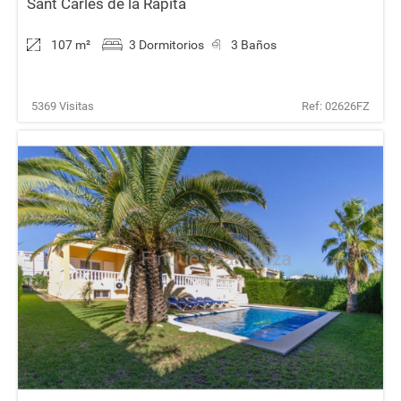
Sant Carles de la Ràpita
107 m
²
3 Dormitorios
3 Baños
5369 Visitas
Ref: 02626FZ