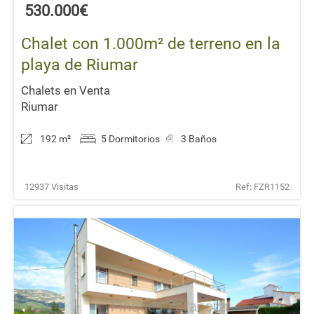
530.000€
Chalet con 1.000m² de terreno en la
playa de Riumar
Chalets en Venta
Riumar
192 m
²
5 Dormitorios
3 Baños
12937 Visitas
Ref: FZR1152