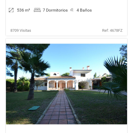
536 m
²
7 Dormitorios
4 Baños
8709 Visitas
Ref: 4678FZ