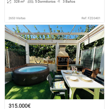
328 m
²
5 Dormitorios
3 Baños
2653 Visitas
Ref: FZD3401
315.000€