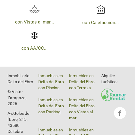
con Vistas al mar...
con Calefacción...
con AA/CC...
Inmobiliaria
Inmuebles en
Inmuebles en
Alquiler
Delta del Ebro
Delta del Ebro
Delta del Ebro
turístico:
con Piscina
con Terraza
© Victor
Zaragoza,
Inmuebles en
Inmuebles en
2026
Delta del Ebro
Delta del Ebro
con Parking
con Vistas al
Av.Goles de
mar
l'Ebre, 215.
43580
Inmuebles en
Inmuebles en
Deltebre