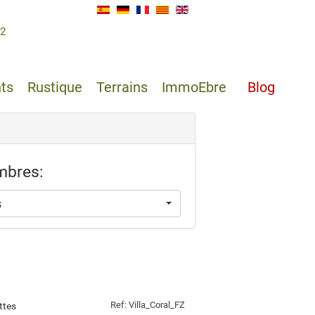
62
ts
Rustique
Terrains
ImmoEbre
Blog
bres:
s
Ref: Villa_Coral_FZ
ettes