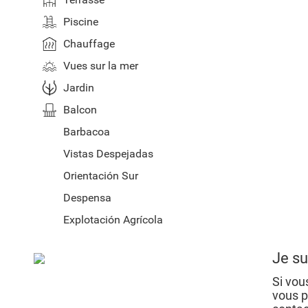
Piscine
Chauffage
Vues sur la mer
Jardin
Balcon
Barbacoa
Vistas Despejadas
Orientación Sur
Despensa
Explotación Agrícola
Je su
Si vous
vous p