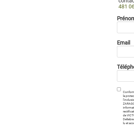
contac
481 0
Préno
Email
Téléph
Conform
la prote
l'inclus
ZARAGOZ
informat
rectific
de VICT
Deltebre
lu et ac