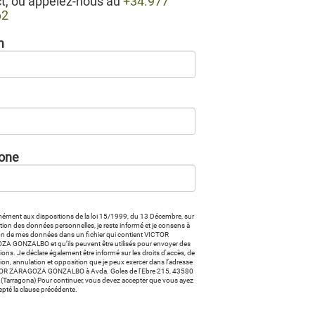
t, ou appelez-nous au
+34.977
62
m
one
ément aux dispositions de la loi 15/1999, du 13 Décembre, sur
ction des données personnelles, je reste informé et je consens à
ion de mes données dans un fichier qui contient VICTOR
A GONZALBO et qu’ils peuvent être utilisés pour envoyer des
ions. Je déclare également être informé sur les droits d'accès, de
ation, annulation et opposition que je peux exercer dans l’adresse
OR ZARAGOZA GONZALBO à Avda. Goles de l'Ebre 215, 43580
 (Tarragona) Pour continuer, vous devez accepter que vous ayez
cepté la clause précédente.