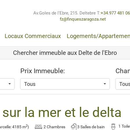
Av.Goles de l'Ebre, 215. Deltebre
T:
+34.977 481 0
fz@finqueszaragoza.net
Locaux Commerciaux
Logements/Appartemen
Chercher immeuble aux Delte de l'Ebro
Prix Immeuble:
Cham
Tous
Tou
 sur la mer et le delta
2
1 Toil
rcelle: 4185 m
)
2 Chambres
3 Salles de bain