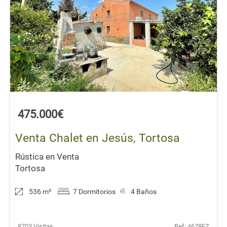
475.000€
Venta Chalet en Jesús, Tortosa
Rústica en Venta
Tortosa
536 m
²
7 Dormitorios
4 Baños
8703 Visitas
Ref: 4678FZ