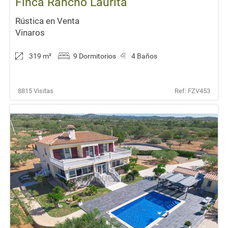
Finca Rancho Laurita
Rústica en Venta
Vinaros
319 m
²
9 Dormitorios
4 Baños
8815 Visitas
Ref: FZV453