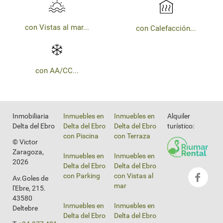
con Vistas al mar...
con Calefacción...
con AA/CC...
Inmobiliaria
Inmuebles en
Inmuebles en
Alquiler
Delta del Ebro
Delta del Ebro
Delta del Ebro
turístico:
con Piscina
con Terraza
© Victor
Zaragoza,
Inmuebles en
Inmuebles en
2026
Delta del Ebro
Delta del Ebro
con Parking
con Vistas al
Av.Goles de
mar
l'Ebre, 215.
43580
Inmuebles en
Inmuebles en
Deltebre
Delta del Ebro
Delta del Ebro