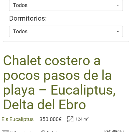
Todos
Dormitorios:
Todos
​Chalet costero a
pocos pasos de la
playa – Eucaliptus,
Delta del Ebro
2
Els Eucaliptus
350.000€
124 m
Ref: 4865FZ