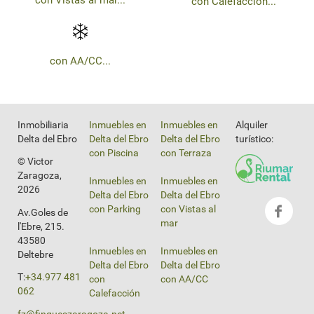
con Calefacción...
con AA/CC...
Inmobiliaria
Inmuebles en
Inmuebles en
Alquiler
Delta del Ebro
Delta del Ebro
Delta del Ebro
turístico:
con Piscina
con Terraza
© Victor
Zaragoza,
Inmuebles en
Inmuebles en
2026
Delta del Ebro
Delta del Ebro
con Parking
con Vistas al
Av.Goles de
mar
l'Ebre, 215.
43580
Inmuebles en
Inmuebles en
Deltebre
Delta del Ebro
Delta del Ebro
T:
+34.977 481
con
con AA/CC
062
Calefacción
fz@finqueszaragoza.net