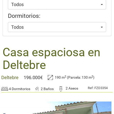
Todos
Dormitorios:
Todos
Casa espaciosa en
Deltebre
2
2
Deltebre
196.000€
190 m
(Parcela: 130 m
)
Ref: FZD3354
2 Aseos
4 Dormitorios
2 Baños