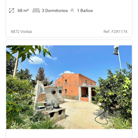
68 m
²
3 Dormitorios
1 Baños
8872 Visitas
Ref: FZR1174