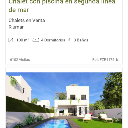
Chalet con piscina en segunda linea
de mar
Chalets en Venta
Riumar
100 m
²
4 Dormitorios
3 Baños
6102 Visitas
Ref: FZR1175_b