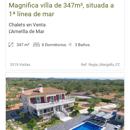
Magnifica villa de 347m², situada a
1ª línea de mar
Chalets en Venta
L'Ametlla de Mar
347 m
²
6 Dormitorios
3 Baños
5319 Visitas
Ref: Regia_Margallo_FZ