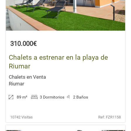
310.000€
Chalets a estrenar en la playa de
Riumar
Chalets en Venta
Riumar
89 m
²
3 Dormitorios
2 Baños
10742 Visitas
Ref: FZR1158