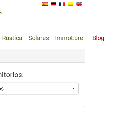
62
Rústica
Solares
ImmoEbre
Blog
itorios:
os