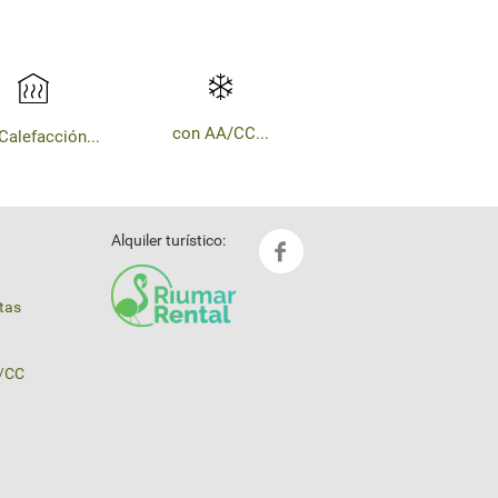
con AA/CC...
Calefacción...
Alquiler turístico:
stas
A/CC