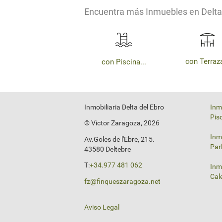
Encuentra más Inmuebles en Delta
con Terraza
con Piscina...
Inmobiliaria Delta del Ebro
Inm
Pis
© Victor Zaragoza, 2026
Inm
Av.Goles de l'Ebre, 215.
Par
43580 Deltebre
T:
+34.977 481 062
Inm
Cal
fz@finqueszaragoza.net
Aviso Legal