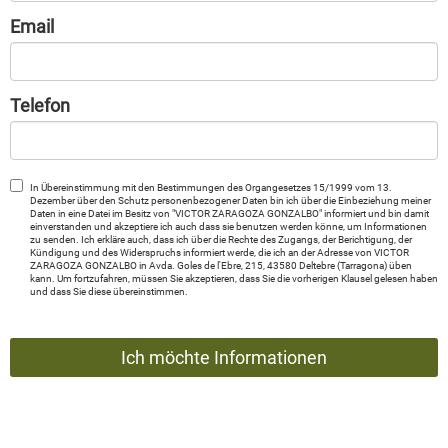
Email
Telefon
In Übereinstimmung mit den Bestimmungen des Organgesetzes 15/1999 vom 13.
Dezember über den Schutz personenbezogener Daten bin ich über die Einbeziehung meiner
Daten in eine Datei im Besitz von "VICTOR ZARAGOZA GONZALBO" informiert und bin damit
einverstanden und akzeptiere ich auch dass sie benutzen werden könne, um Informationen
zu senden. Ich erkläre auch, dass ich über die Rechte des Zugangs, der Berichtigung, der
Kündigung und des Widerspruchs informiert werde, die ich an der Adresse von VICTOR
ZARAGOZA GONZALBO in Avda. Goles de l'Ebre, 215, 43580 Deltebre (Tarragona) üben
kann. Um fortzufahren, müssen Sie akzeptieren, dass Sie die vorherigen Klausel gelesen haben
und dass Sie diese übereinstimmen.